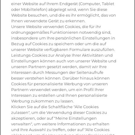
Rezepte & Produkte
einer Website auf Ihrem Endgerät (Computer, Tablet
oder Mobiltelefon) abgelegt wird, wenn Sie diese
Website besuchen, und die es ihr ermöglicht, das von
Ihnen verwendete Gerät zu erkennen.
Rezepte
Unsere Website verwendet Cookies, die für ihr
ordnungsgemäßes Funktionieren notwendig sind,
insbesondere um Ihre persönlichen Einstellungen in
Antipasti
Bezug auf Cookies zu speichern oder um die auf
unserer Website verfügbaren Formulare auszufüllen.
Pizza
Leistungs-Cookies zur Analyse Ihrer Aktivitäten und
Einstellungen können auch von unserer Website und
Pasta & aufläufe
unseren Partnern gesetzt werden, damit wir Ihre
Interessen durch Messungen der Seitenaufrufe
Salat
besser verstehen können. Darüber hinaus können
Cookies für personalisierte Werbung von unseren
Risotto
Partnern verwendet werden, um ein Profil Ihrer
Interessen zu erstellen und Ihnen personalisierte
Dessert
Werbung zukommen zu lassen.
Klicken Sie auf die Schaltfläche "Alle Cookies
Tiramisu
zulassen", um die Verwendung dieser Cookies zu
akzeptieren, oder auf "Meine Einstellungen
Vegetarisch
verwalten", um weitere Informationen zu erhalten
und Ihre Auswahl zu treffen, oder auf "Alle Cookies