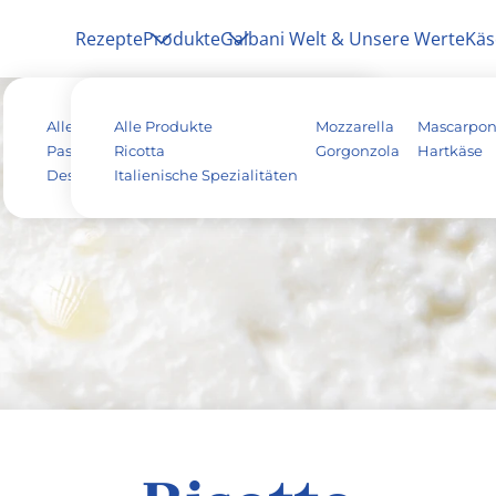
Rezepte
Produkte
Galbani Welt & Unsere Werte
Käs
Alle Rezepte
Alle Produkte
Antipasti
Pizza
Mozzarella
Mascarpo
Pasta & Aufläufe
Ricotta
Salat
Risotto
Gorgonzola
Hartkäse
Dessert
Italienische Spezialitäten
Tiramisu
Vegetarisch