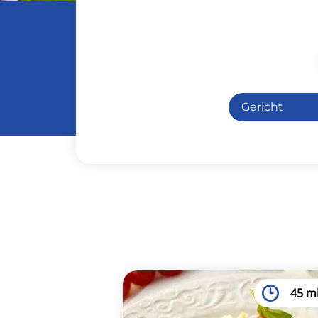
Gericht
Hauptspei
45 m