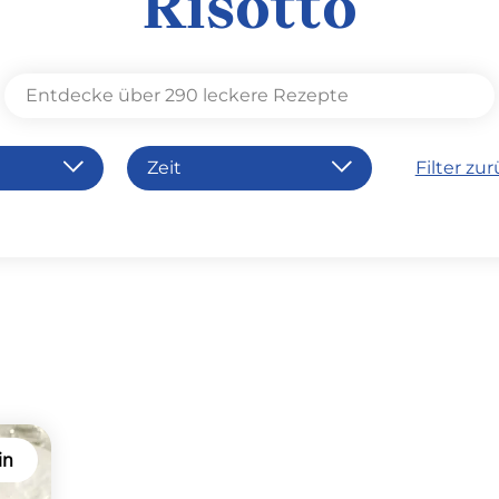
Risotto
Zeit
Filter zu
se
45'
in