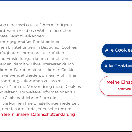
Rezepte
e von einer Website auf Ihrem Endgerät
ird, wenn Sie diese Website besuchen,
dete Gerät zu erkennen.
ti
Pizza
Pasta & aufläufe
Salat
Risotto
Dessert
Tiramisu
Vege
 ordnungsgemäßes Funktionieren
hen Einstellungen in Bezug auf Cookies
Alle Cookie
erfügbaren Formulare auszufüllen.
n und Einstellungen können auch von
erden, damit wir Ihre Interessen durch
Alle Cookie
können. Darüber hinaus können Cookies
Produkte
n verwendet werden, um ein Profil Ihrer
rte Werbung zukommen zu lassen.
Meine Eins
ulassen", um die Verwendung dieser Cookies
verwa
erwalten", um weitere Informationen zu
Alle Cookies ablehnen", um die
a
Mascarpone
Ricotta
Gorgonzola
Hartkäse
Italienische spe
 Sie können Ihre Einstellungen jederzeit
 der sich am Ende jeder Seite unserer
en Sie in unserer Datenschutzerklärung
kt
Impressum und rechtliche Hinweise
AGB
Datenschutz