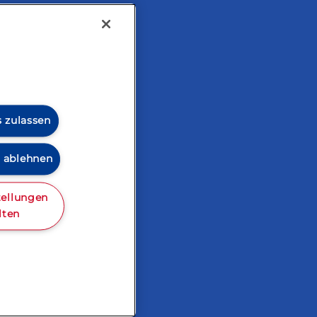
tarisch
s zulassen
s ablehnen
tellungen
lten
zialitäten
Cookie Richtlinie
Lactalis