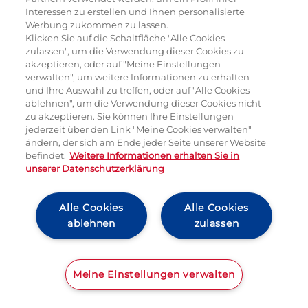
nach einem
klassischen Verfahren
Interessen zu erstellen und Ihnen personalisierte
hergestellt
, das
seit Generationen
Werbung zukommen zu lassen.
in Italien angewendet wird
.
Klicken Sie auf die Schaltfläche "Alle Cookies
zulassen", um die Verwendung dieser Cookies zu
1. Molke vorbereiten
akzeptieren, oder auf "Meine Einstellungen
verwalten", um weitere Informationen zu erhalten
Ricotta
wird klassisch aus der
und Ihre Auswahl zu treffen, oder auf "Alle Cookies
Molke
hergestellt, die bei der
ablehnen", um die Verwendung dieser Cookies nicht
zu akzeptieren. Sie können Ihre Einstellungen
Produktion von Käse wie
jederzeit über den Link "Meine Cookies verwalten"
Mozzarella
oder anderen
ändern, der sich am Ende jeder Seite unserer Website
Pasta‑Filata‑Sorten
als
befindet.
Weitere Informationen erhalten Sie in
Nebenprodukt entsteht.
unserer Datenschutzerklärung
Diese Molke enthält
wertvolle
Eiweißbestandteile
, die durch
Alle Cookies
Alle Cookies
erneutes Erhitzen gebunden
ablehnen
zulassen
werden – daher auch der Name
Ricotta
(„
wiedergekocht
“).
2. Erhitzen der Molke
Meine Einstellungen verwalten
Die Molke wird
langsam auf hohe
Temperaturen erhitzt
.