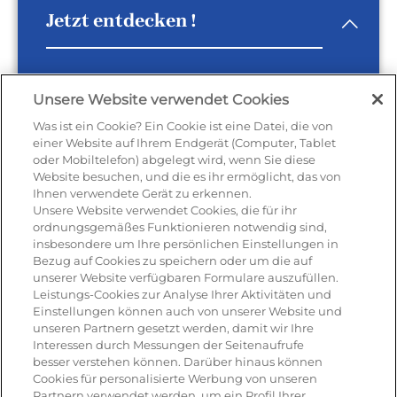
Jetzt entdecken !
Bringen Sie italienische Raffinesse
Unsere Website verwendet Cookies
in Ihre Küche -
mit
Mascarpone
Was ist ein Cookie? Ein Cookie ist eine Datei, die von
von Galbani
.
einer Website auf Ihrem Endgerät (Computer, Tablet
oder Mobiltelefon) abgelegt wird, wenn Sie diese
Website besuchen, und die es ihr ermöglicht, das von
Ihnen verwendete Gerät zu erkennen.
ALLES ÜBER RICOTTA
Unsere Website verwendet Cookies, die für ihr
ordnungsgemäßes Funktionieren notwendig sind,
ENTDECKEN
insbesondere um Ihre persönlichen Einstellungen in
Bezug auf Cookies zu speichern oder um die auf
Wie wird Ricotta hergestellt ?
unserer Website verfügbaren Formulare auszufüllen.
Leistungs-Cookies zur Analyse Ihrer Aktivitäten und
Einstellungen können auch von unserer Website und
unseren Partnern gesetzt werden, damit wir Ihre
Ricotta
hat bei
Galbani
eine
lange
Interessen durch Messungen der Seitenaufrufe
Tradition in der italienischen
besser verstehen können. Darüber hinaus können
Käsekunst
. Als
leichter,
Cookies für personalisierte Werbung von unseren
mild‑cremiger Frischkäse
wird er
Partnern verwendet werden, um ein Profil Ihrer