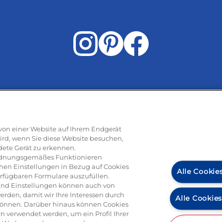
Rezepte
e von einer Website auf Ihrem Endgerät
ird, wenn Sie diese Website besuchen,
dete Gerät zu erkennen.
ti
Pizza
Pasta & aufläufe
Salat
Risotto
Dessert
Tiramisu
Vege
 ordnungsgemäßes Funktionieren
hen Einstellungen in Bezug auf Cookies
Alle Cookie
erfügbaren Formulare auszufüllen.
n und Einstellungen können auch von
erden, damit wir Ihre Interessen durch
Alle Cookie
können. Darüber hinaus können Cookies
n verwendet werden, um ein Profil Ihrer