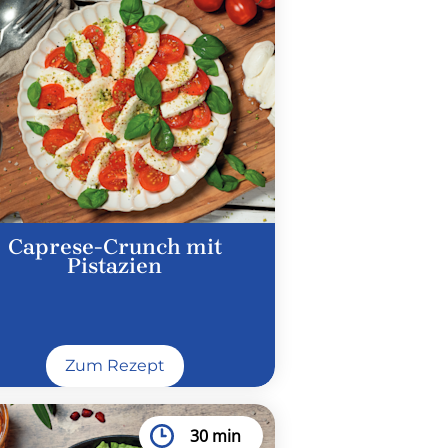
Caprese-Crunch mit
Pistazien
Zum Rezept
30 min