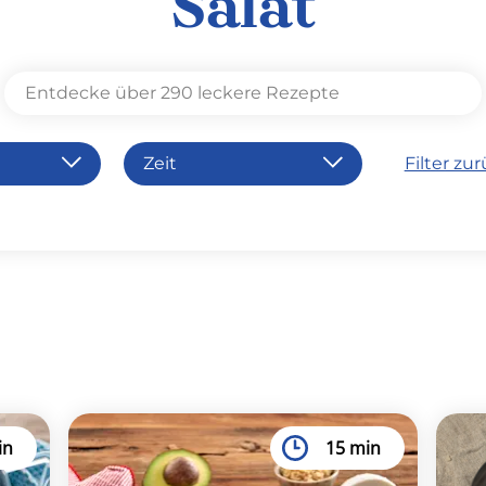
Salat
Zeit
Filter zu
15'
30'
er
45'
se
60'+
h
in
15 min