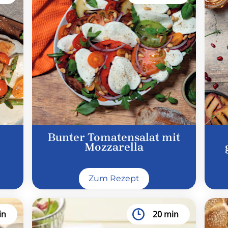
Bunter Tomatensalat mit
Mozzarella
Zum Rezept
in
20 min