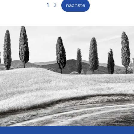
1
2
nächste