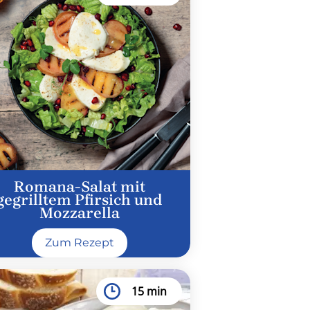
Romana-Salat mit
gegrilltem Pfirsich und
Mozzarella
Zum Rezept
15 min