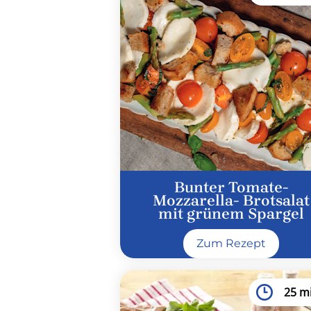
Bunter Tomate-
Mozzarella- Brotsalat
mit grünem Spargel
Zum Rezept
25 m