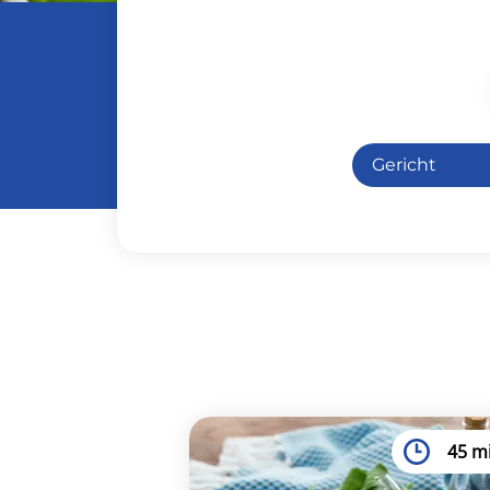
Gericht
Antipasti
Einfach
Für Vegetari
Hauptspei
Vegetarisc
Vorspeise
45 m