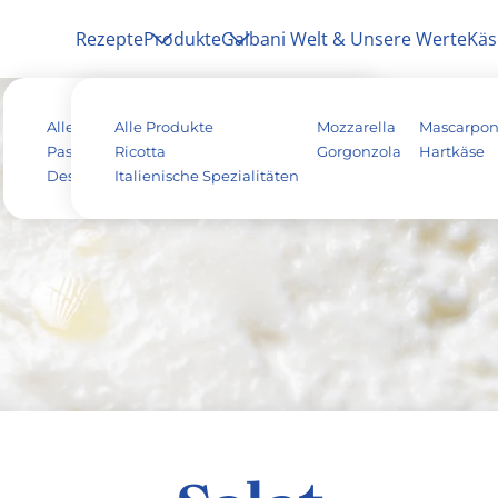
Rezepte
Produkte
Galbani Welt & Unsere Werte
Käs
Alle Rezepte
Alle Produkte
Antipasti
Pizza
Mozzarella
Mascarpo
Pasta & Aufläufe
Ricotta
Salat
Risotto
Gorgonzola
Hartkäse
Dessert
Italienische Spezialitäten
Tiramisu
Vegetarisch