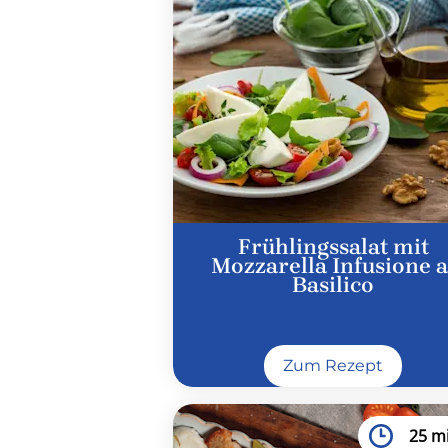
Frühlingssalat mit
Mozzarella Infusione a
Basilico
Zum Rezept
25 m