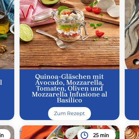
Quinoa-Gläschen mit
l
Avocado, Mozzarella,
Tomaten, Oliven und
Mozzarella Infusione al
Basilico
Zum Rezept
in
25 min