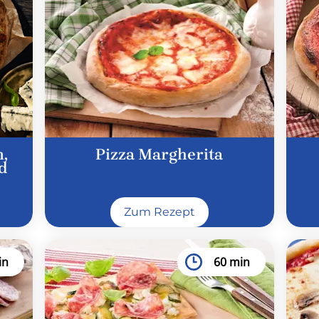
,
Pizza Margherita
d
Zum Rezept
in
60 min