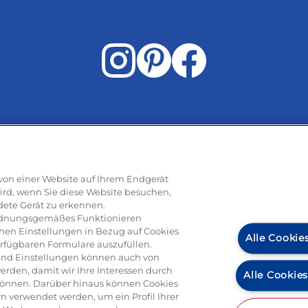
Rezepte
e von einer Website auf Ihrem Endgerät
ird, wenn Sie diese Website besuchen,
dete Gerät zu erkennen.
ti
Pizza
Pasta & aufläufe
Salat
Risotto
Dessert
Tiramisu
Vege
 ordnungsgemäßes Funktionieren
hen Einstellungen in Bezug auf Cookies
Alle Cookie
erfügbaren Formulare auszufüllen.
n und Einstellungen können auch von
erden, damit wir Ihre Interessen durch
Alle Cookie
können. Darüber hinaus können Cookies
n verwendet werden, um ein Profil Ihrer