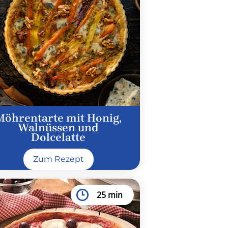
Möhrentarte mit Honig,
Walnüssen und
Dolcelatte
Zum Rezept
25 min