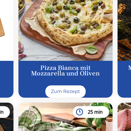
Pizza Bianca mit
Mozzarella und Oliven
Zum Rezept
in
25 min