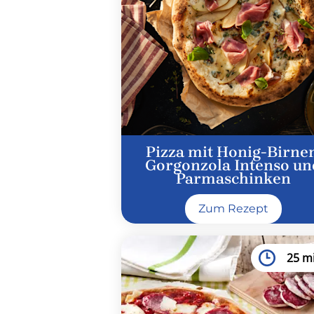
Pizza mit Honig-Birnen
Gorgonzola Intenso un
Parmaschinken
Zum Rezept
25 m