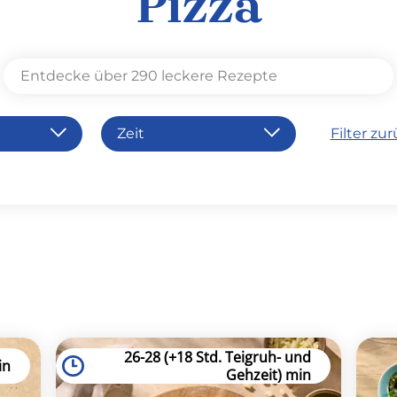
Pizza
Zeit
Filter zu
30'
se
45'
h
60'+
26-28 (+18 Std. Teigruh- und
in
Gehzeit) min