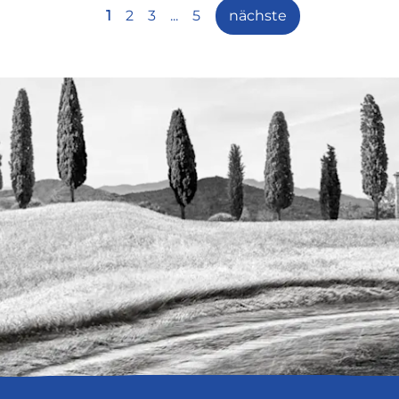
1
2
3
...
5
nächste