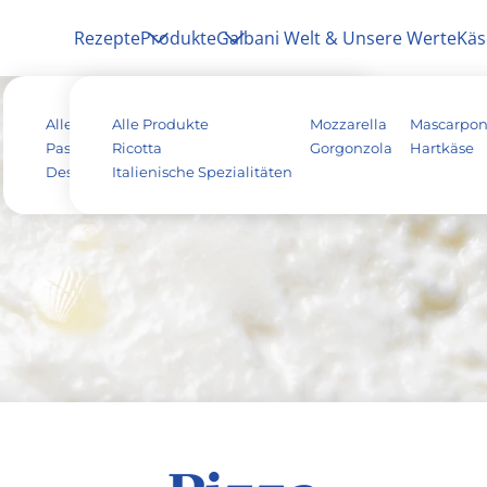
Rezepte
Produkte
Galbani Welt & Unsere Werte
Käs
Alle Rezepte
Alle Produkte
Antipasti
Pizza
Mozzarella
Mascarpo
Pasta & Aufläufe
Ricotta
Salat
Risotto
Gorgonzola
Hartkäse
Dessert
Italienische Spezialitäten
Tiramisu
Vegetarisch