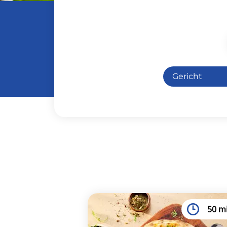
Gericht
Antipasti
Hauptspei
Vegetarisc
Vorspeise
50 m