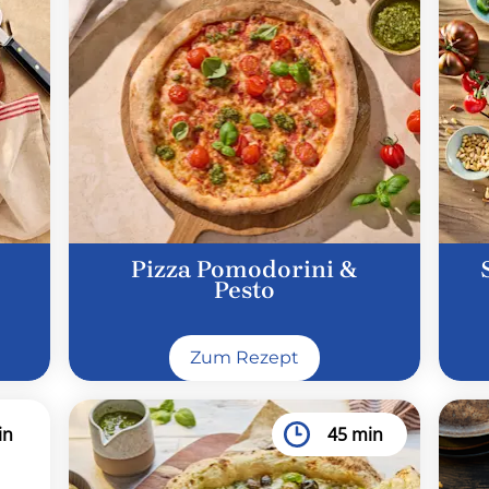
Pizza Pomodorini &
Pesto​
Zum Rezept
in
45 min