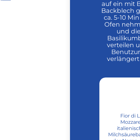
auf ein mit
Backblech 
ca. 5-10 M
Ofen nehme
und die
Basilikumb
verteilen 
Benutzun
verlängert 
Fior di 
Mozzarel
italienis
Milchsäureba