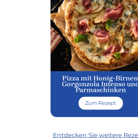
Pizza mit Honig-Birnen
Gorgonzola Intenso un
Parmaschinken
Zum Rezept
Entdecken Sie weitere Rez