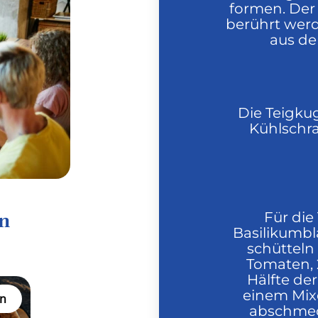
formen. Der 
berührt werd
aus de
Die Teigku
Kühlschr
Für die
en
Basilikumbl
schütteln
Tomaten, 
Hälfte der
einem Mixe
n
abschmeck