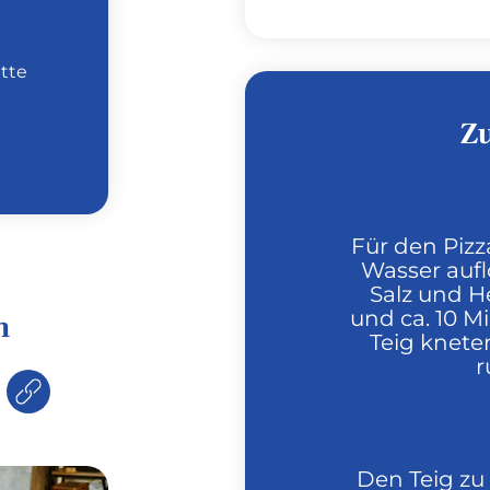
atte
Z
Für den Pizz
Wasser aufl
Salz und H
und ca. 10 M
n
Teig knete
r
Den Teig zu