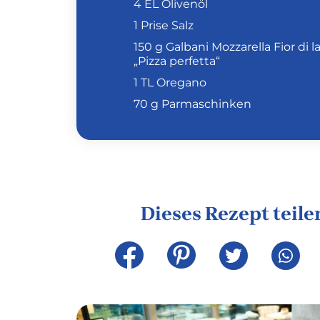
4 EL Olivenöl
1 Prise Salz
150 g Galbani Mozzarella Fior di l
„Pizza perfetta“
1 TL Oregano
70 g Parmaschinken
Dieses Rezept teile