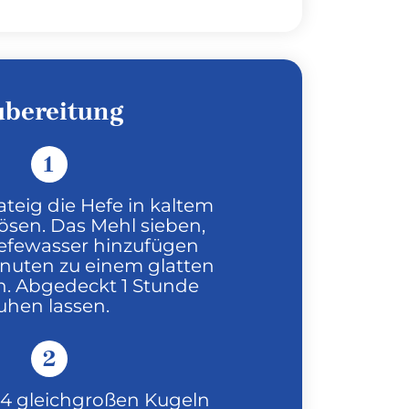
ubereitung
1
ateig die Hefe in kaltem
ösen. Das Mehl sieben,
efewasser hinzufügen
inuten zu einem glatten
n. Abgedeckt 1 Stunde
uhen lassen.
2
 4 gleichgroßen Kugeln