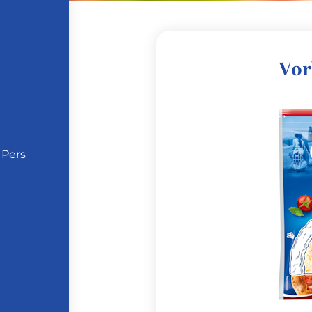
Vor
 Pers