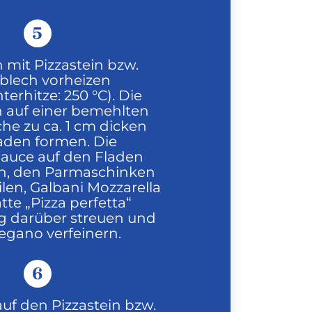
5
 mit Pizzastein bzw.
blech vorheizen
terhitze: 250 °C). Die
 auf einer bemehlten
che zu ca. 1 cm dicken
laden formen. Die
auce auf den Fladen
en, den Parmaschinken
ilen, Galbani Mozzarella
atte „Pizza perfetta“
g darüber streuen und
egano verfeinern.
6
auf den Pizzastein bzw.