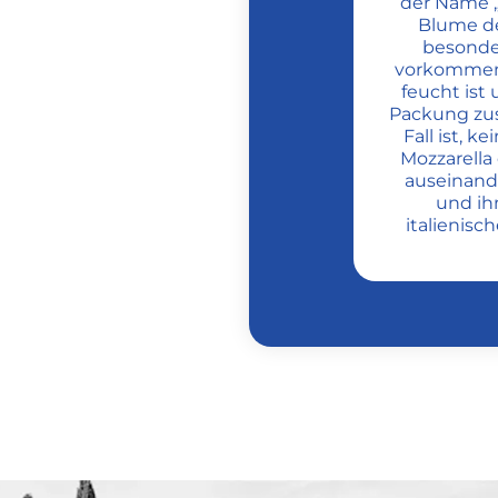
der Name „F
Blume de
besonde
vorkommen,
feucht ist 
Packung zus
Fall ist, k
Mozzarella
auseinand
und ih
italienisc