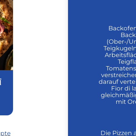
Backofen
Back
(Ober-/Un
Teigkugeln
Arbeitsflä
Teigf
Tomatens
verstreich
,
darauf verte
d
Fior di l
gleichmäßi
mit Or
Die Pizzen 
epte