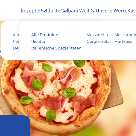
Rezepte
Produkte
Galbani Welt & Unsere Werte
Käs
Alle Rezepte
Alle Produkte
Antipasti
Pizza
Mozzarella
Mascarpo
Pasta & Aufläufe
Ricotta
Salat
Risotto
Gorgonzola
Hartkäse
Dessert
Italienische Spezialitäten
Tiramisu
Vegetarisch
etana