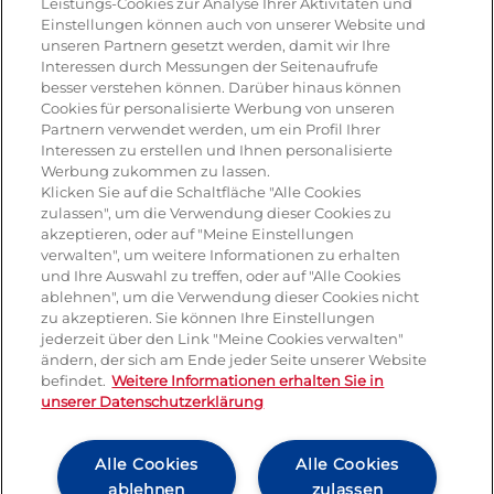
Leistungs-Cookies zur Analyse Ihrer Aktivitäten und
Einstellungen können auch von unserer Website und
Pasta & aufläufe
unseren Partnern gesetzt werden, damit wir Ihre
Interessen durch Messungen der Seitenaufrufe
Salat
besser verstehen können. Darüber hinaus können
Cookies für personalisierte Werbung von unseren
Risotto
Partnern verwendet werden, um ein Profil Ihrer
Interessen zu erstellen und Ihnen personalisierte
Dessert
Werbung zukommen zu lassen.
Klicken Sie auf die Schaltfläche "Alle Cookies
Tiramisu
zulassen", um die Verwendung dieser Cookies zu
akzeptieren, oder auf "Meine Einstellungen
Vegetarisch
verwalten", um weitere Informationen zu erhalten
und Ihre Auswahl zu treffen, oder auf "Alle Cookies
ablehnen", um die Verwendung dieser Cookies nicht
Produkte
zu akzeptieren. Sie können Ihre Einstellungen
jederzeit über den Link "Meine Cookies verwalten"
ändern, der sich am Ende jeder Seite unserer Website
Mozzarella
befindet.
Weitere Informationen erhalten Sie in
unserer Datenschutzerklärung
Mascarpone
Ricotta
Alle Cookies
Alle Cookies
ablehnen
zulassen