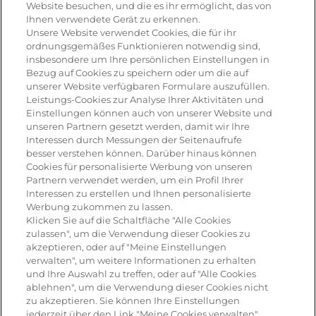
Website besuchen, und die es ihr ermöglicht, das von
Ihnen verwendete Gerät zu erkennen.
Rezepte
Unsere Website verwendet Cookies, die für ihr
ordnungsgemäßes Funktionieren notwendig sind,
insbesondere um Ihre persönlichen Einstellungen in
Antipasti
Bezug auf Cookies zu speichern oder um die auf
unserer Website verfügbaren Formulare auszufüllen.
Pizza
Leistungs-Cookies zur Analyse Ihrer Aktivitäten und
Einstellungen können auch von unserer Website und
Pasta & aufläufe
unseren Partnern gesetzt werden, damit wir Ihre
Interessen durch Messungen der Seitenaufrufe
Salat
besser verstehen können. Darüber hinaus können
Cookies für personalisierte Werbung von unseren
Risotto
Partnern verwendet werden, um ein Profil Ihrer
Interessen zu erstellen und Ihnen personalisierte
Dessert
Werbung zukommen zu lassen.
Klicken Sie auf die Schaltfläche "Alle Cookies
Tiramisu
zulassen", um die Verwendung dieser Cookies zu
akzeptieren, oder auf "Meine Einstellungen
Vegetarisch
verwalten", um weitere Informationen zu erhalten
und Ihre Auswahl zu treffen, oder auf "Alle Cookies
ablehnen", um die Verwendung dieser Cookies nicht
Produkte
zu akzeptieren. Sie können Ihre Einstellungen
jederzeit über den Link "Meine Cookies verwalten"