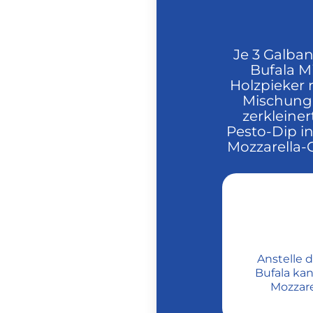
Je 3 Galban
Bufala M
Holzpieker 
Mischung 
zerkleiner
Pesto-Dip in
Mozzarella-G
Anstelle d
Bufala ka
Mozzare