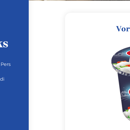
Vor
ks
 Pers
di