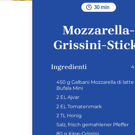
30 min
Mozzarella-
Grissini-Stic
Ingredienti
4
450 g Galbani Mozzarella di latte 
Bufala Mini
2 EL Ajvar
2 EL Tomatenmark
2 TL Honig
Salz, frisch gemahlener Pfeffer
80 g Käse-Grissini