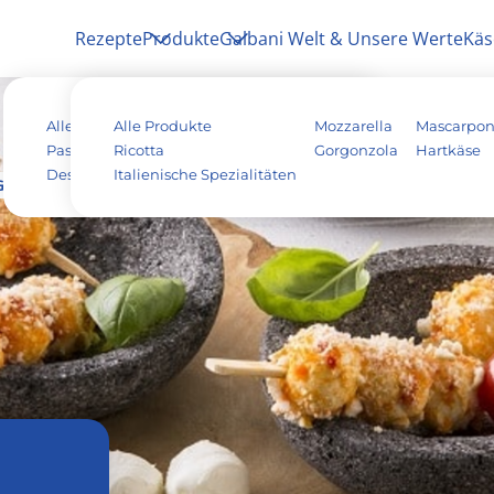
Rezepte
Produkte
Galbani Welt & Unsere Werte
Käs
Alle Rezepte
Alle Produkte
Antipasti
Pizza
Mozzarella
Mascarpo
Pasta & Aufläufe
Ricotta
Salat
Risotto
Gorgonzola
Hartkäse
Dessert
Italienische Spezialitäten
Tiramisu
Vegetarisch
rissini-Sticks