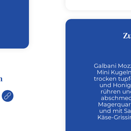
Z
Galbani Mozza
Mini Kugel
n
trocken tup
und Honig 
rühren und
abschmeck
Magerquark
und mit Sa
Käse-Grissi