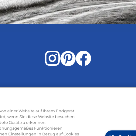
Rezepte
e von einer Website auf Ihrem Endgerät
ird, wenn Sie diese Website besuchen,
dete Gerät zu erkennen.
ti
Pizza
Pasta & aufläufe
Salat
Risotto
Dessert
Tiramisu
Vege
 ordnungsgemäßes Funktionieren
hen Einstellungen in Bezug auf Cookies