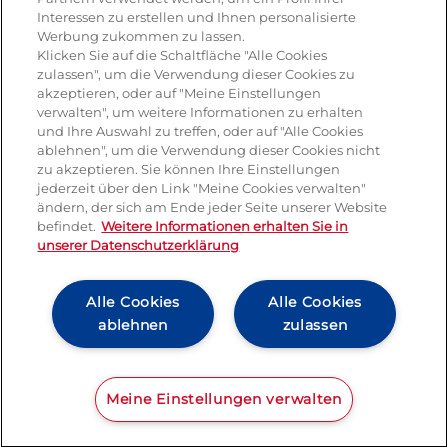
Interessen zu erstellen und Ihnen personalisierte
Dessert
Werbung zukommen zu lassen.
Klicken Sie auf die Schaltfläche "Alle Cookies
Tiramisu
zulassen", um die Verwendung dieser Cookies zu
akzeptieren, oder auf "Meine Einstellungen
Vegetarisch
verwalten", um weitere Informationen zu erhalten
und Ihre Auswahl zu treffen, oder auf "Alle Cookies
ablehnen", um die Verwendung dieser Cookies nicht
Produkte
zu akzeptieren. Sie können Ihre Einstellungen
jederzeit über den Link "Meine Cookies verwalten"
ändern, der sich am Ende jeder Seite unserer Website
Mozzarella
befindet.
Weitere Informationen erhalten Sie in
unserer Datenschutzerklärung
Mascarpone
Ricotta
Alle Cookies
Alle Cookies
ablehnen
zulassen
Gorgonzola
Hartkäse
Pressemitteilung
Kontakt
Impressum und rechtliche Hinweise
Meine Einstellungen verwalten
Italienische spezialitäten
AGB
Datenschutz
Cookie Richtlinie
Lactalis