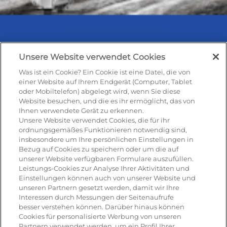
Unsere Website verwendet Cookies
Was ist ein Cookie? Ein Cookie ist eine Datei, die von
Rezepte & Produkte
einer Website auf Ihrem Endgerät (Computer, Tablet
oder Mobiltelefon) abgelegt wird, wenn Sie diese
Website besuchen, und die es ihr ermöglicht, das von
Ihnen verwendete Gerät zu erkennen.
Rezepte
Unsere Website verwendet Cookies, die für ihr
ordnungsgemäßes Funktionieren notwendig sind,
insbesondere um Ihre persönlichen Einstellungen in
Antipasti
Bezug auf Cookies zu speichern oder um die auf
unserer Website verfügbaren Formulare auszufüllen.
Pizza
Leistungs-Cookies zur Analyse Ihrer Aktivitäten und
Einstellungen können auch von unserer Website und
Pasta & aufläufe
unseren Partnern gesetzt werden, damit wir Ihre
Interessen durch Messungen der Seitenaufrufe
Salat
besser verstehen können. Darüber hinaus können
Cookies für personalisierte Werbung von unseren
Risotto
Partnern verwendet werden, um ein Profil Ihrer