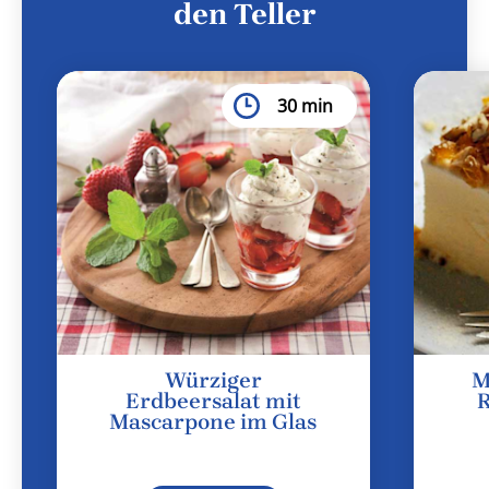
den Teller
30 min
Würziger
M
Erdbeersalat mit
Mascarpone im Glas