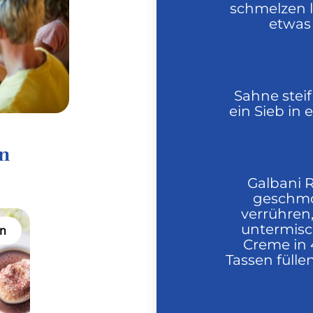
schmelzen 
etwas
Sahne steif
ein Sieb in 
en
Galbani R
geschmo
verrühren,
untermisc
n
Creme in 
Tassen fülle