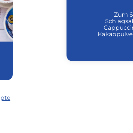
Zum Se
Schlagsa
Cappuccino
Kakaopulver
epte