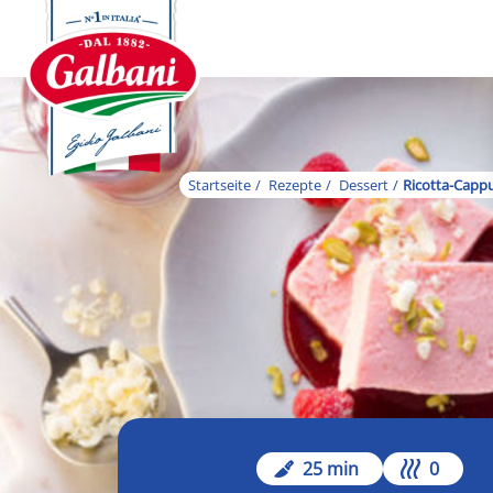
Startseite
Rezepte
Dessert
Ricotta-Capp
25 min
0