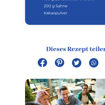
200 g Sahne
Kakaopulver
Dieses Rezept teile