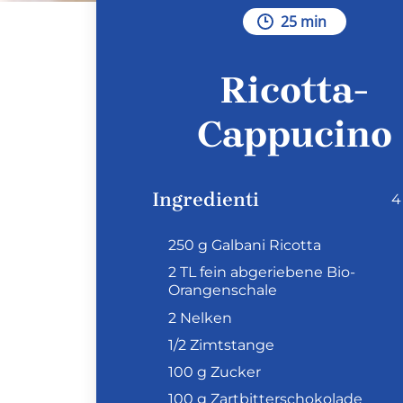
25 min
Ricotta-
Cappucino
Ingredienti
4
250 g Galbani Ricotta
2 TL fein abgeriebene Bio-
Orangenschale
2 Nelken
1/2 Zimtstange
100 g Zucker
100 g Zartbitterschokolade