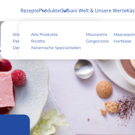
Rezepte
Produkte
Galbani Welt & Unsere Werte
Käs
Alle Rezepte
Alle Produkte
Antipasti
Pizza
Mozzarella
Mascarpo
Pasta & Aufläufe
Ricotta
Salat
Risotto
Gorgonzola
Hartkäse
Dessert
Italienische Spezialitäten
Tiramisu
Vegetarisch
ucino