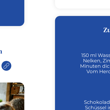
Z
n
150 ml Was
Nelken, Zim
Minuten dic
Vom Herd
Schokolade
Schüssel 