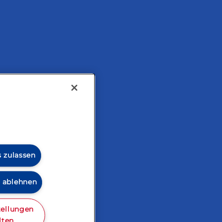
tarisch
s zulassen
s ablehnen
tellungen
lten