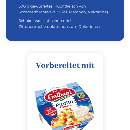
300 g gewürfeltes Fruchtfleisch von
Sommerfrüchten (zB Kiwi, Melonen, Nektarine)
Schokoraspel, Kirschen und
Zitronenmelisseblättchen zum Dekorieren
Vorbereitet mit