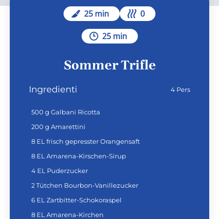
25 min
0
25 min
Sommer Trifle
Ingredienti
4 Pers
500 g Galbani Ricotta
200 g Amarettini
8 EL frisch gepresster Orangensaft
8 EL Amarena-Kirschen-Sirup
4 EL Puderzucker
2 Tütchen Bourbon-Vanillezucker
6 EL Zartbitter-Schokoraspel
8 EL Amarena-Kirchen