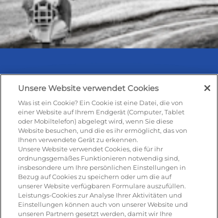
Unsere Website verwendet Cookies
Was ist ein Cookie? Ein Cookie ist eine Datei, die von
Rezepte & Produkte
einer Website auf Ihrem Endgerät (Computer, Tablet
oder Mobiltelefon) abgelegt wird, wenn Sie diese
Website besuchen, und die es ihr ermöglicht, das von
Ihnen verwendete Gerät zu erkennen.
Rezepte
Unsere Website verwendet Cookies, die für ihr
ordnungsgemäßes Funktionieren notwendig sind,
insbesondere um Ihre persönlichen Einstellungen in
Antipasti
Bezug auf Cookies zu speichern oder um die auf
unserer Website verfügbaren Formulare auszufüllen.
Pizza
Leistungs-Cookies zur Analyse Ihrer Aktivitäten und
Einstellungen können auch von unserer Website und
Pasta & aufläufe
unseren Partnern gesetzt werden, damit wir Ihre