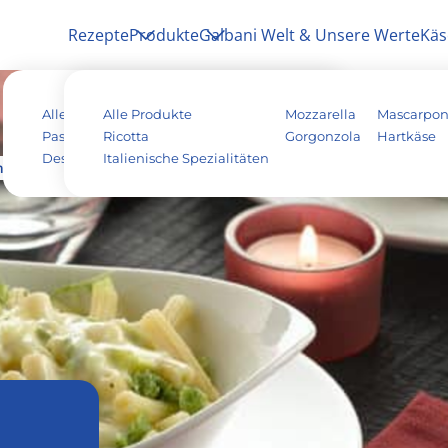
Rezepte
Produkte
Galbani Welt & Unsere Werte
Käs
Alle Rezepte
Alle Produkte
Antipasti
Pizza
Mozzarella
Mascarpo
Pasta & Aufläufe
Ricotta
Salat
Risotto
Gorgonzola
Hartkäse
Dessert
Italienische Spezialitäten
Tiramisu
Vegetarisch
ige Pasta mit Gorgonzola und Weißkohl