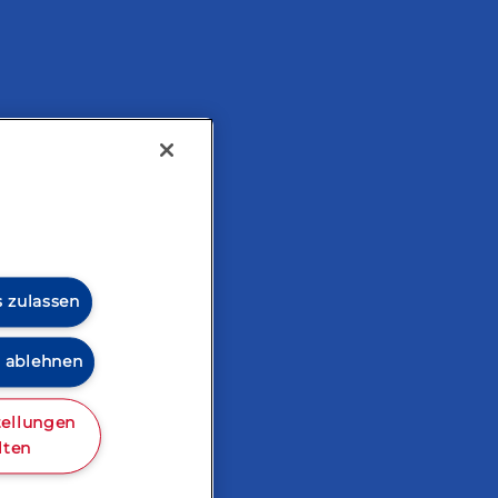
tarisch
s zulassen
s ablehnen
tellungen
lten
zialitäten