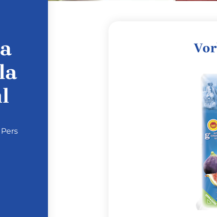
ta
Vor
la
l
 Pers