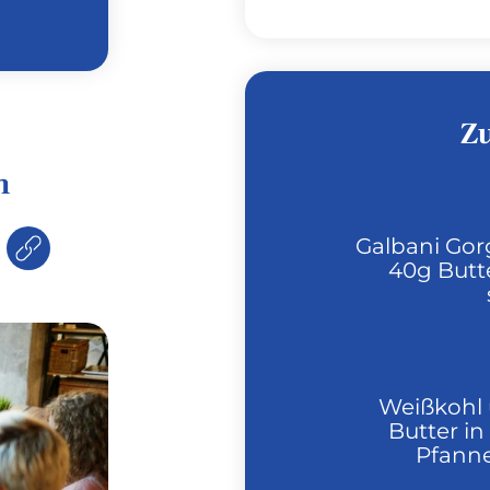
Z
n
Galbani Gor
40g Butte
Weißkohl 
Butter in
Pfanne