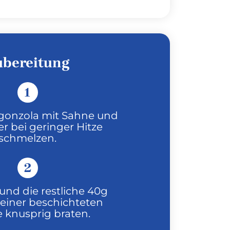
ubereitung
1
gonzola mit Sahne und
r bei geringer Hitze
schmelzen.
2
und die restliche 40g
 einer beschichteten
 knusprig braten.