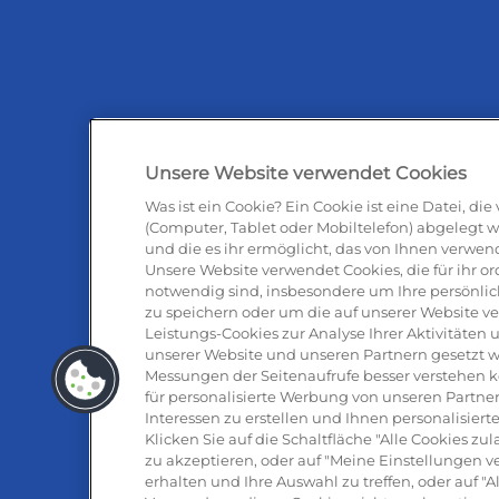
Unsere Website verwendet Cookies
Was ist ein Cookie? Ein Cookie ist eine Datei, di
(Computer, Tablet oder Mobiltelefon) abgelegt w
und die es ihr ermöglicht, das von Ihnen verwen
Antipas
Unsere Website verwendet Cookies, die für ihr
notwendig sind, insbesondere um Ihre persönlic
zu speichern oder um die auf unserer Website v
Leistungs-Cookies zur Analyse Ihrer Aktivitäte
unserer Website und unseren Partnern gesetzt w
Messungen der Seitenaufrufe besser verstehen 
für personalisierte Werbung von unseren Partner
Interessen zu erstellen und Ihnen personalisie
Klicken Sie auf die Schaltfläche "Alle Cookies z
zu akzeptieren, oder auf "Meine Einstellungen v
erhalten und Ihre Auswahl zu treffen, oder auf "
Mozzarell