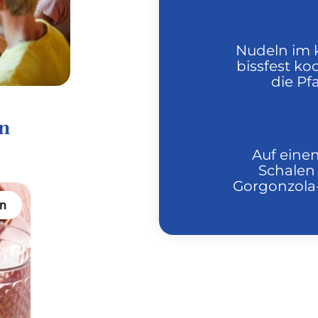
Nudeln im 
bissfest ko
die Pf
en
Auf einen
Schalen
Gorgonzola-
n