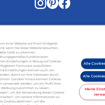
Rezepte
e von einer Website auf Ihrem Endgerät
ird, wenn Sie diese Website besuchen,
dete Gerät zu erkennen.
ti
Pizza
Pasta & aufläufe
Salat
Risotto
Dessert
Tiramisu
Vege
 ordnungsgemäßes Funktionieren
hen Einstellungen in Bezug auf Cookies
Alle Cookie
erfügbaren Formulare auszufüllen.
n und Einstellungen können auch von
erden, damit wir Ihre Interessen durch
Alle Cookie
können. Darüber hinaus können Cookies
Produkte
n verwendet werden, um ein Profil Ihrer
rte Werbung zukommen zu lassen.
Meine Eins
ulassen", um die Verwendung dieser Cookies
verwa
erwalten", um weitere Informationen zu
Alle Cookies ablehnen", um die
a
Mascarpone
Ricotta
Gorgonzola
Hartkäse
Italienische spe