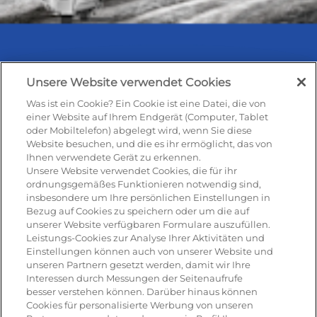
Unsere Website verwendet Cookies
Was ist ein Cookie? Ein Cookie ist eine Datei, die von
Rezepte & Produkte
einer Website auf Ihrem Endgerät (Computer, Tablet
oder Mobiltelefon) abgelegt wird, wenn Sie diese
Website besuchen, und die es ihr ermöglicht, das von
Ihnen verwendete Gerät zu erkennen.
Rezepte
Unsere Website verwendet Cookies, die für ihr
ordnungsgemäßes Funktionieren notwendig sind,
insbesondere um Ihre persönlichen Einstellungen in
Antipasti
Bezug auf Cookies zu speichern oder um die auf
unserer Website verfügbaren Formulare auszufüllen.
Pizza
Leistungs-Cookies zur Analyse Ihrer Aktivitäten und
Einstellungen können auch von unserer Website und
Pasta & aufläufe
unseren Partnern gesetzt werden, damit wir Ihre
Interessen durch Messungen der Seitenaufrufe
Salat
besser verstehen können. Darüber hinaus können
Cookies für personalisierte Werbung von unseren
Risotto