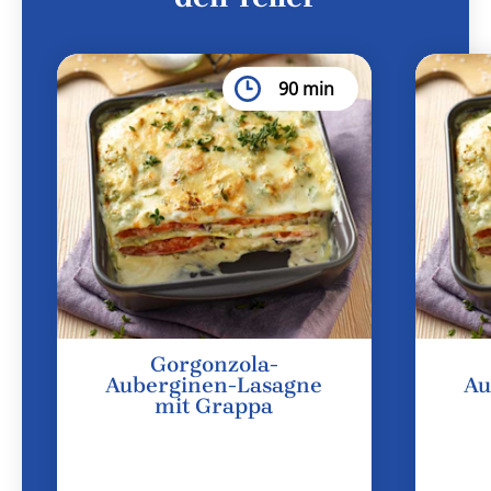
90 min
Gorgonzola-
Auberginen-Lasagne
Au
mit Grappa