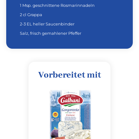
1 Msp. geschnittene Rosmarinnadeln
2 cl Grappa
2-3 EL heller Saucenbinder
Salz, frisch gemahlener Pfeffer
Vorbereitet mit