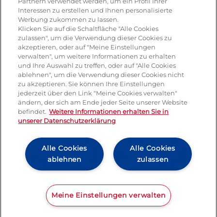
Partnern verwendet werden, um ein Profil Ihrer
Interessen zu erstellen und Ihnen personalisierte
Dessert
Werbung zukommen zu lassen.
Klicken Sie auf die Schaltfläche "Alle Cookies
Tiramisu
zulassen", um die Verwendung dieser Cookies zu
akzeptieren, oder auf "Meine Einstellungen
Vegetarisch
verwalten", um weitere Informationen zu erhalten
und Ihre Auswahl zu treffen, oder auf "Alle Cookies
ablehnen", um die Verwendung dieser Cookies nicht
Produkte
zu akzeptieren. Sie können Ihre Einstellungen
jederzeit über den Link "Meine Cookies verwalten"
ändern, der sich am Ende jeder Seite unserer Website
Mozzarella
befindet.
Weitere Informationen erhalten Sie in
unserer Datenschutzerklärung
Mascarpone
Ricotta
Alle Cookies
Alle Cookies
ablehnen
zulassen
Gorgonzola
Hartkäse
Pressemitteilung
Kontakt
Impressum und rechtliche Hinweise
Meine Einstellungen verwalten
Italienische spezialitäten
AGB
Datenschutz
Cookie Richtlinie
Lactalis