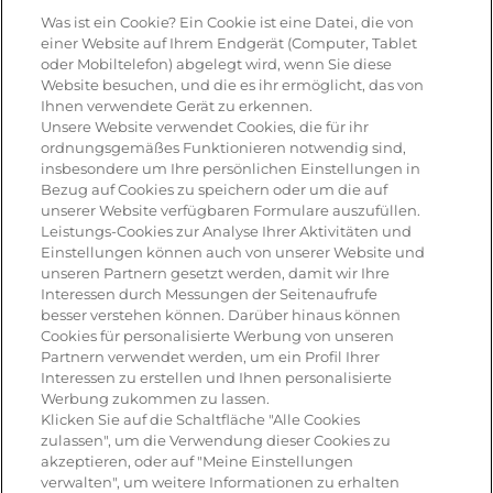
Was ist ein Cookie? Ein Cookie ist eine Datei, die von
Rezepte & Produkte
einer Website auf Ihrem Endgerät (Computer, Tablet
oder Mobiltelefon) abgelegt wird, wenn Sie diese
Website besuchen, und die es ihr ermöglicht, das von
Ihnen verwendete Gerät zu erkennen.
Rezepte
Unsere Website verwendet Cookies, die für ihr
ordnungsgemäßes Funktionieren notwendig sind,
insbesondere um Ihre persönlichen Einstellungen in
Antipasti
Bezug auf Cookies zu speichern oder um die auf
unserer Website verfügbaren Formulare auszufüllen.
Pizza
Leistungs-Cookies zur Analyse Ihrer Aktivitäten und
Einstellungen können auch von unserer Website und
Pasta & aufläufe
unseren Partnern gesetzt werden, damit wir Ihre
Interessen durch Messungen der Seitenaufrufe
Salat
besser verstehen können. Darüber hinaus können
Cookies für personalisierte Werbung von unseren
Risotto
Partnern verwendet werden, um ein Profil Ihrer
Interessen zu erstellen und Ihnen personalisierte
Dessert
Werbung zukommen zu lassen.
Klicken Sie auf die Schaltfläche "Alle Cookies
Tiramisu
zulassen", um die Verwendung dieser Cookies zu
akzeptieren, oder auf "Meine Einstellungen
Vegetarisch
verwalten", um weitere Informationen zu erhalten