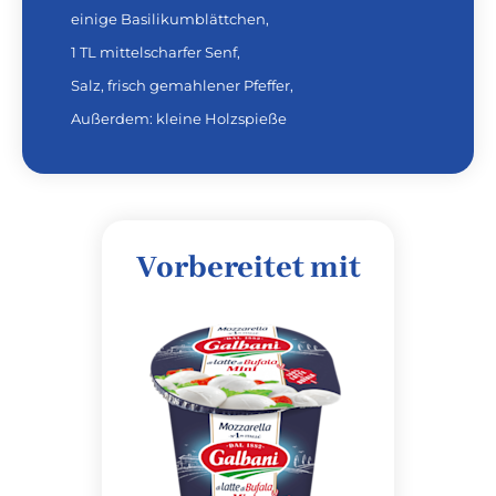
einige Basilikumblättchen,
1 TL mittelscharfer Senf,
Salz, frisch gemahlener Pfeffer,
Außerdem: kleine Holzspieße
Vorbereitet mit