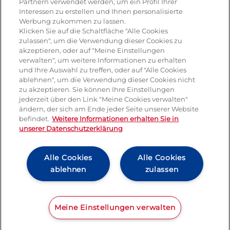
Partnern verwendet werden, um ein Profil Ihrer
Interessen zu erstellen und Ihnen personalisierte
Dessert
Werbung zukommen zu lassen.
Klicken Sie auf die Schaltfläche "Alle Cookies
Tiramisu
zulassen", um die Verwendung dieser Cookies zu
akzeptieren, oder auf "Meine Einstellungen
Vegetarisch
verwalten", um weitere Informationen zu erhalten
und Ihre Auswahl zu treffen, oder auf "Alle Cookies
ablehnen", um die Verwendung dieser Cookies nicht
Produkte
zu akzeptieren. Sie können Ihre Einstellungen
jederzeit über den Link "Meine Cookies verwalten"
ändern, der sich am Ende jeder Seite unserer Website
Mozzarella
befindet.
Weitere Informationen erhalten Sie in
unserer Datenschutzerklärung
Mascarpone
Ricotta
Alle Cookies
Alle Cookies
ablehnen
zulassen
Gorgonzola
Hartkäse
Pressemitteilung
Kontakt
Impressum und rechtliche Hinweise
Meine Einstellungen verwalten
Italienische spezialitäten
AGB
Datenschutz
Cookie Richtlinie
Lactalis