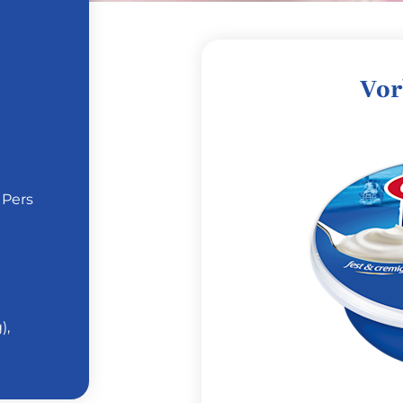
Vor
 Pers
),