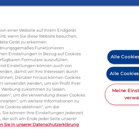
Rezepte
e von einer Website auf Ihrem Endgerät
ird, wenn Sie diese Website besuchen,
dete Gerät zu erkennen.
ti
Pizza
Pasta & aufläufe
Salat
Risotto
Dessert
Tiramisu
Vege
 ordnungsgemäßes Funktionieren
hen Einstellungen in Bezug auf Cookies
Alle Cookie
erfügbaren Formulare auszufüllen.
n und Einstellungen können auch von
erden, damit wir Ihre Interessen durch
Alle Cookie
können. Darüber hinaus können Cookies
Produkte
n verwendet werden, um ein Profil Ihrer
rte Werbung zukommen zu lassen.
Meine Eins
ulassen", um die Verwendung dieser Cookies
verwa
erwalten", um weitere Informationen zu
Alle Cookies ablehnen", um die
a
Mascarpone
Ricotta
Gorgonzola
Hartkäse
Italienische spe
 Sie können Ihre Einstellungen jederzeit
 der sich am Ende jeder Seite unserer
en Sie in unserer Datenschutzerklärung
kt
Impressum und rechtliche Hinweise
AGB
Datenschutz