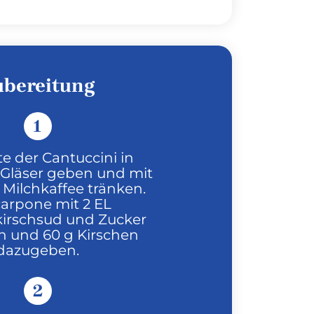
ubereitung
1
te der Cantuccini in
 Gläser geben und mit
 Milchkaffee tränken.
arpone mit 2 EL
irschsud und Zucker
n und 60 g Kirschen
dazugeben.
2