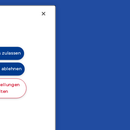
tarisch
s zulassen
s ablehnen
tellungen
lten
zialitäten
Cookie Richtlinie
Lactalis