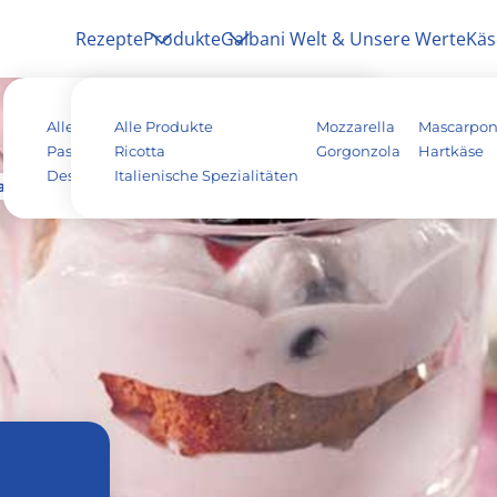
Rezepte
Produkte
Galbani Welt & Unsere Werte
Käs
Alle Rezepte
Alle Produkte
Antipasti
Pizza
Mozzarella
Mascarpo
Pasta & Aufläufe
Ricotta
Salat
Risotto
Gorgonzola
Hartkäse
Dessert
Italienische Spezialitäten
Tiramisu
Vegetarisch
amisu