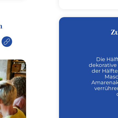
n
Z
Die Hälf
dekorative
der Hälfte
Masc
Amarenak
verrühre