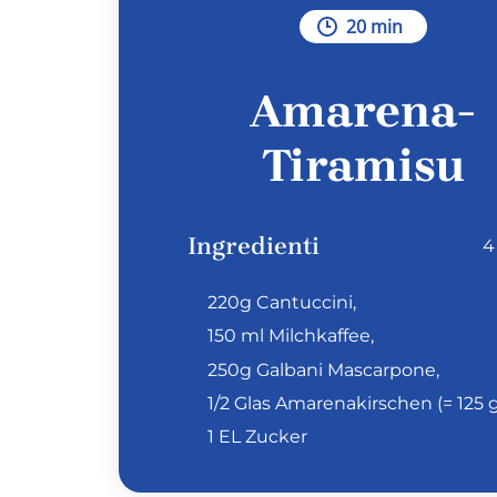
20 min
Amarena-
Tiramisu
Ingredienti
4
220g Cantuccini,
150 ml Milchkaffee,
250g Galbani Mascarpone,
1/2 Glas Amarenakirschen (= 125 g
1 EL Zucker