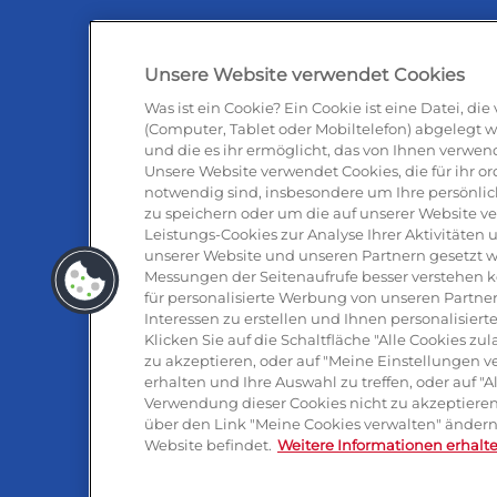
Unsere Website verwendet Cookies
Was ist ein Cookie? Ein Cookie ist eine Datei, di
(Computer, Tablet oder Mobiltelefon) abgelegt w
und die es ihr ermöglicht, das von Ihnen verwen
Antipas
Unsere Website verwendet Cookies, die für ihr
notwendig sind, insbesondere um Ihre persönlic
zu speichern oder um die auf unserer Website v
Leistungs-Cookies zur Analyse Ihrer Aktivitäte
unserer Website und unseren Partnern gesetzt w
Messungen der Seitenaufrufe besser verstehen 
für personalisierte Werbung von unseren Partner
Interessen zu erstellen und Ihnen personalisie
Klicken Sie auf die Schaltfläche "Alle Cookies z
zu akzeptieren, oder auf "Meine Einstellungen v
erhalten und Ihre Auswahl zu treffen, oder auf "
Mozzarell
Verwendung dieser Cookies nicht zu akzeptieren.
über den Link "Meine Cookies verwalten" ändern,
Website befindet.
Weitere Informationen erhalt
Pressemitteilung
Konta