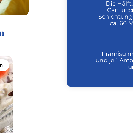
Die Hälf
Cantucci
Schichtung
ca. 60 M
en
Tiramisu 
und je 1 Am
n
u