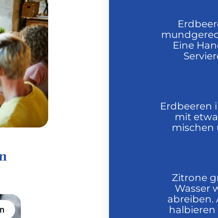
Erdbeer
mundgerech
Eine Han
Servier
Erdbeeren i
mit etwa
mischen u
en
Zitrone 
Wasser 
abreiben.
halbieren
n