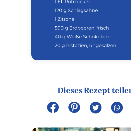
1 EL Rohzucker
120 g Schlagsahne
1 Zitrone
500 g Erdbeeren, frisch
40 g Weiße Schokolade
20 g Pistazien, ungesalzen
Dieses Rezept teile