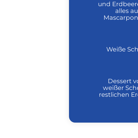
und Erdbeere
alles a
Mascarpon
Weiße Sch
Dessert v
weißer Sch
restlichen 