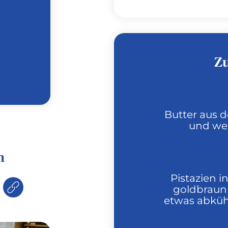
Z
Butter aus 
und wei
n
Pistazien i
goldbraun 
etwas abküh