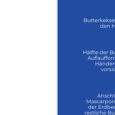
Butterkekse
den 
Hälfte der B
Auflauffo
Händen 
vorsi
Anschl
Mascarpone
der Erdbe
restliche B