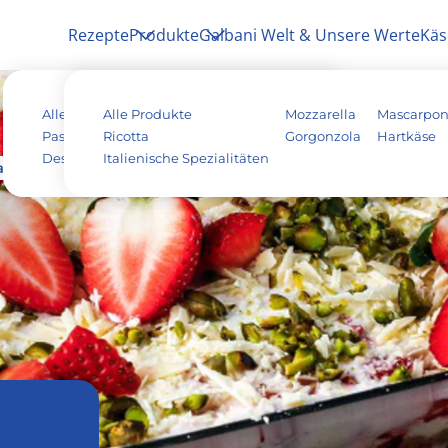
Rezepte
Produkte
Galbani Welt & Unsere Werte
Käs
Alle Rezepte
Alle Produkte
Antipasti
Pizza
Mozzarella
Mascarpo
Pasta & Aufläufe
Ricotta
Salat
Risotto
Gorgonzola
Hartkäse
Dessert
Italienische Spezialitäten
Tiramisu
Vegetarisch
azien Tiramisu