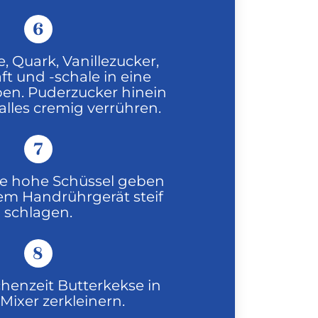
6
 Quark, Vanillezucker,
ft und -schale in eine
ben. Puderzucker hinein
alles cremig verrühren.
7
ne hohe Schüssel geben
em Handrührgerät steif
schlagen.
8
chenzeit Butterkekse in
Mixer zerkleinern.