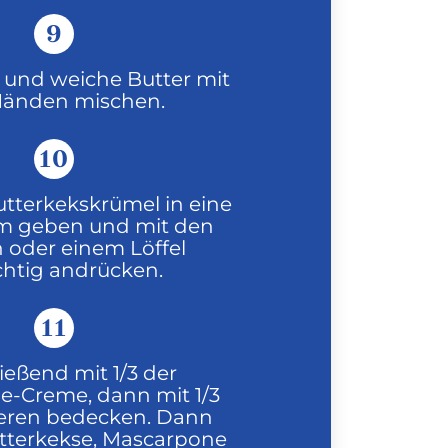
9
 und weiche Butter mit
Händen mischen.
10
utterkekskrümel in eine
rm geben und mit den
oder einem Löffel
chtig andrücken.
11
ießend mit 1/3 der
-Creme, dann mit 1/3
eren bedecken. Dann
utterkekse, Mascarpone