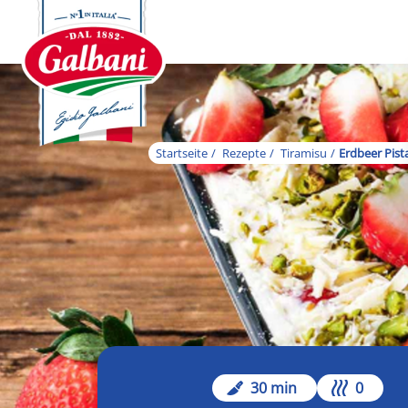
Startseite
Rezepte
Tiramisu
Erdbeer Pist
30 min
0