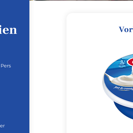
ien
Vor
 Pers
er