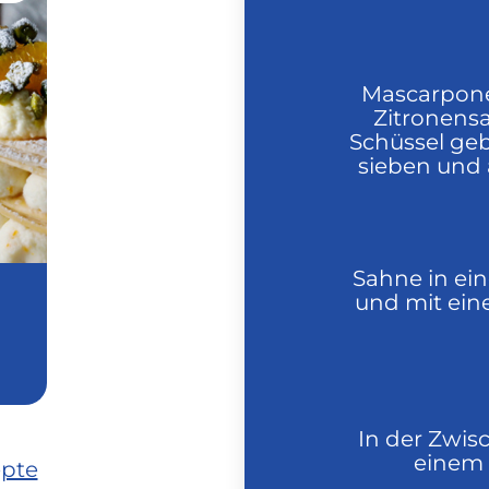
Mascarpone,
Zitronensa
Schüssel ge
sieben und 
Sahne in ei
und mit ein
In der Zwis
einem 
epte