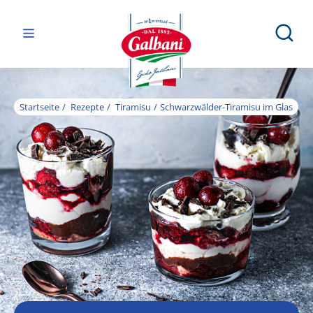
Startseite
Rezepte
Tiramisu
Schwarzwälder-Tiramisu im Glas