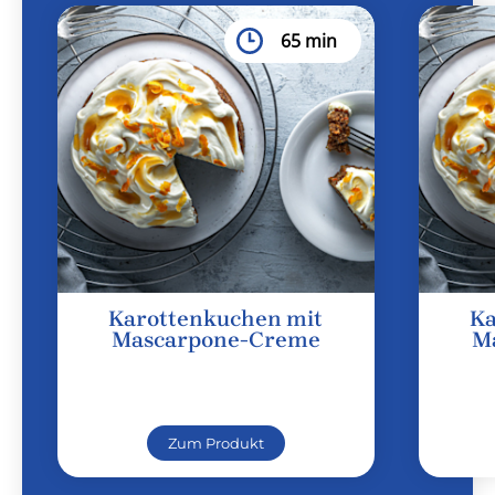
65 min
Karottenkuchen mit
Ka
Mascarpone-Creme
M
Zum Produkt