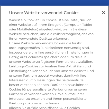
Unsere Website verwendet Cookies
Was ist ein Cookie? Ein Cookie ist eine Datei, die von
Rezepte & Produkte
einer Website auf Ihrem Endgerät (Computer, Tablet
oder Mobiltelefon) abgelegt wird, wenn Sie diese
Website besuchen, und die es ihr ermöglicht, das von
Ihnen verwendete Gerät zu erkennen.
Rezepte
Unsere Website verwendet Cookies, die für ihr
ordnungsgemäßes Funktionieren notwendig sind,
insbesondere um Ihre persönlichen Einstellungen in
Antipasti
Bezug auf Cookies zu speichern oder um die auf
unserer Website verfügbaren Formulare auszufüllen.
Pizza
Leistungs-Cookies zur Analyse Ihrer Aktivitäten und
Einstellungen können auch von unserer Website und
Pasta & aufläufe
unseren Partnern gesetzt werden, damit wir Ihre
Interessen durch Messungen der Seitenaufrufe
Salat
besser verstehen können. Darüber hinaus können
Cookies für personalisierte Werbung von unseren
Risotto
Partnern verwendet werden, um ein Profil Ihrer
Interessen zu erstellen und Ihnen personalisierte
Dessert
Werbung zukommen zu lassen.
Klicken Sie auf die Schaltfläche "Alle Cookies