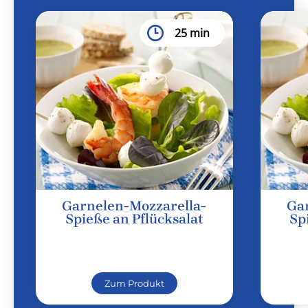
25 min
Garnelen-Mozzarella-
Ga
Spieße an Pflücksalat
Sp
Zum Produkt