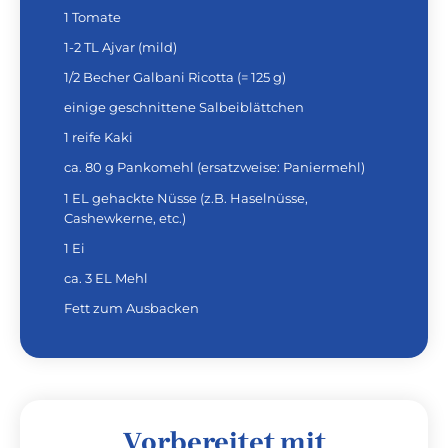
1 Tomate
1-2 TL Ajvar (mild)
1/2 Becher Galbani Ricotta (= 125 g)
einige geschnittene Salbeiblättchen
1 reife Kaki
ca. 80 g Pankomehl (ersatzweise: Paniermehl)
1 EL gehackte Nüsse (z.B. Haselnüsse,
Cashewkerne, etc.)
1 Ei
ca. 3 EL Mehl
Fett zum Ausbacken
Vorbereitet mit