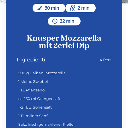
30 min
2 min
32 min
Knusper Mozzarella
mit 2erlei Dip
Ingredienti
4 Pers
500 g Galbani Mozzarella
1 kleine Zwiebel
1 TL Pflanzenöl
ca. 130 ml Orangensaft
1-2 TL Zitronensaft
1 TL milder Senf
Salz, frisch gemahlener Pfeffer