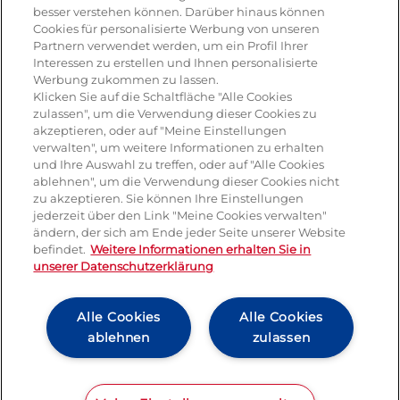
Salat
besser verstehen können. Darüber hinaus können
Cookies für personalisierte Werbung von unseren
Risotto
Partnern verwendet werden, um ein Profil Ihrer
Interessen zu erstellen und Ihnen personalisierte
Dessert
Werbung zukommen zu lassen.
Klicken Sie auf die Schaltfläche "Alle Cookies
Tiramisu
zulassen", um die Verwendung dieser Cookies zu
akzeptieren, oder auf "Meine Einstellungen
Vegetarisch
verwalten", um weitere Informationen zu erhalten
und Ihre Auswahl zu treffen, oder auf "Alle Cookies
ablehnen", um die Verwendung dieser Cookies nicht
Produkte
zu akzeptieren. Sie können Ihre Einstellungen
jederzeit über den Link "Meine Cookies verwalten"
ändern, der sich am Ende jeder Seite unserer Website
Mozzarella
befindet.
Weitere Informationen erhalten Sie in
unserer Datenschutzerklärung
Mascarpone
Ricotta
Alle Cookies
Alle Cookies
ablehnen
zulassen
Gorgonzola
Hartkäse
Pressemitteilung
Kontakt
Impressum und rechtliche Hinweise