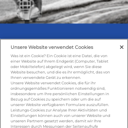
Unsere Website verwendet Cookies
Was ist ein Cookie? Ein Cookie ist eine Datei, die von
Rezepte & Produkte
einer Website auf Ihrem Endgerät (Computer, Tablet
oder Mobiltelefon) abgelegt wird, wenn Sie diese
Website besuchen, und die es ihr ermöglicht, das von
Ihnen verwendete Gerät zu erkennen.
Rezepte
Unsere Website verwendet Cookies, die für ihr
ordnungsgemäßes Funktionieren notwendig sind,
insbesondere um Ihre persönlichen Einstellungen in
Antipasti
Bezug auf Cookies zu speichern oder um die auf
unserer Website verfügbaren Formulare auszufüllen.
Pizza
Leistungs-Cookies zur Analyse Ihrer Aktivitäten und
Einstellungen können auch von unserer Website und
Pasta & aufläufe
unseren Partnern gesetzt werden, damit wir Ihre
Interessen durch Messungen der Seitenaufrufe