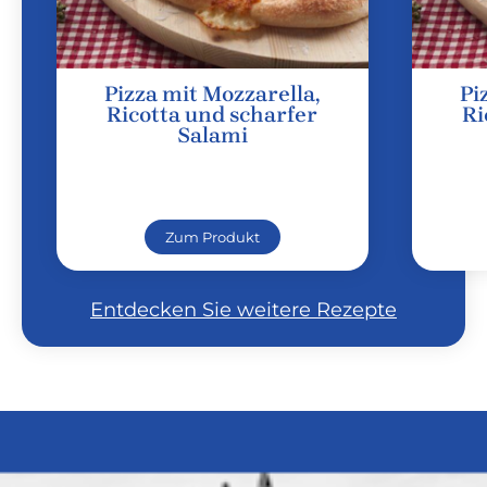
Pizza mit Mozzarella,
Pi
Ricotta und scharfer
Ri
Salami
Zum Produkt
Entdecken Sie weitere Rezepte