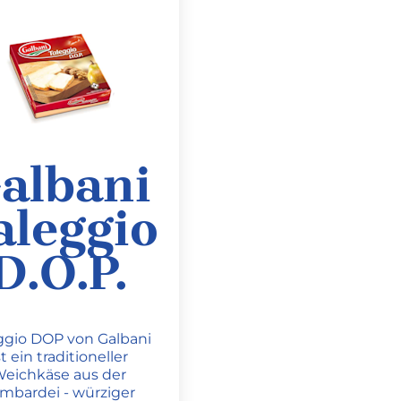
albani
aleggio
D.O.P.
ggio DOP von Galbani
st ein traditioneller
eichkäse aus der
mbardei - würziger