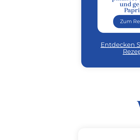
und ge
Papr
Zum Re
Entdecken S
Reze