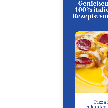
Genießen 
100% itali
Rezepte vo
Pizza
pikanter