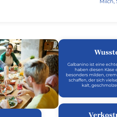
Milch, 
Wusste
Galbanino ist eine echt
haben diesen Käse 
besonders milden, crem
schaffen, der sich viels
kalt, geschmolze
Verkost