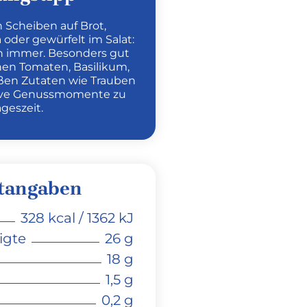
n Scheiben auf Brot,
oder gewürfelt im Salat:
ch immer. Besonders gut
chen Tomaten, Basilikum,
üßen Zutaten wie Trauben
ative Genussmomente zu
ageszeit.
tangaben
328 kcal / 1362 kJ
igte
26 g
18 g
1,5 g
0,2 g