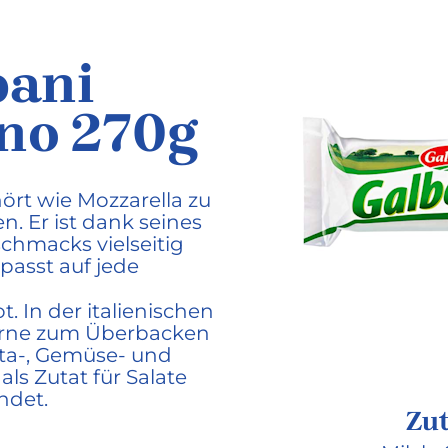
bani
no 270g
ört wie Mozzarella zu
en. Er ist dank seines
schmacks vielseitig
passt auf jede
t. In der italienischen
erne zum Überbacken
sta-, Gemüse- und
als Zutat für Salate
ndet.
Zu