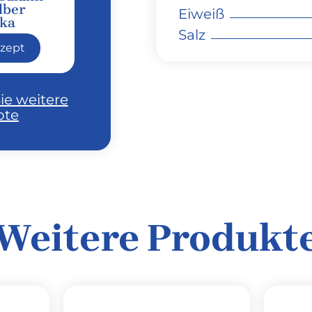
lber
Eiweiß
ika
Salz
zept
ie weitere
pte
Weitere Produkt