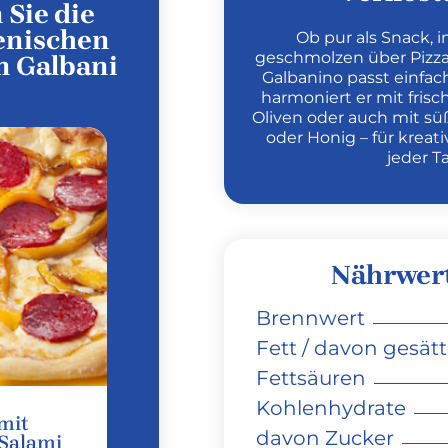
Sie die
enischen
Ob pur als Snack, i
geschmolzen über Pizza 
n Galbani
Galbanino passt einfa
harmoniert er mit fris
Oliven oder auch mit s
oder Honig – für kre
jeder T
Nährwer
Brennwert
Fett / davon gesätt
Fettsäuren
Kohlenhydrate
 mit
davon Zucker
 Salami