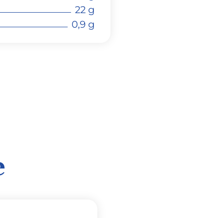
22 g
0,9 g
e