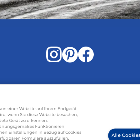
Rezepte
e von einer Website auf Ihrem Endgerät
ird, wenn Sie diese Website besuchen,
dete Gerät zu erkennen.
ti
Pizza
Pasta & aufläufe
Salat
Risotto
Dessert
Tiramisu
Vege
 ordnungsgemäßes Funktionieren
hen Einstellungen in Bezug auf Cookies
Alle Cookie
erfügbaren Formulare auszufüllen.