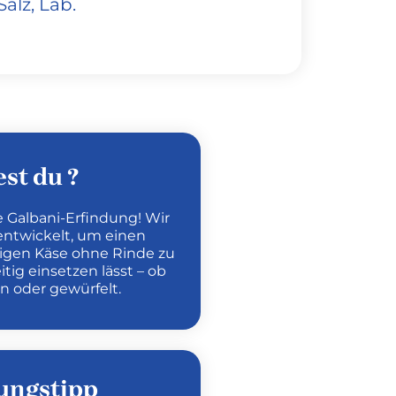
Salz, Lab.
st du ?
e Galbani-Erfindung! Wir
entwickelt, um einen
igen Käse ohne Rinde zu
eitig einsetzen lässt – ob
n oder gewürfelt.
ungstipp