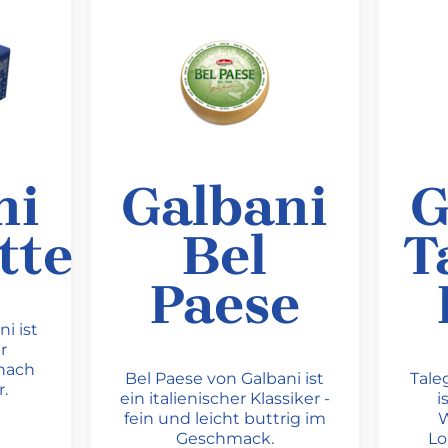
ni
Galbani
G
tte
Bel
T
Paese
i ist
r
nach
Bel Paese von Galbani ist
Tale
.
ein italienischer Klassiker -
i
fein und leicht buttrig im
W
Geschmack.
Lo