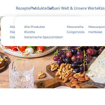
Rezepte
Produkte
Galbani Welt & Unsere Werte
Käs
Alle Rezepte
Alle Produkte
Antipasti
Pizza
Mozzarella
Mascarpo
Pasta & Aufläufe
Ricotta
Salat
Risotto
Gorgonzola
Hartkäse
Dessert
Italienische Spezialitäten
Tiramisu
Vegetarisch
g